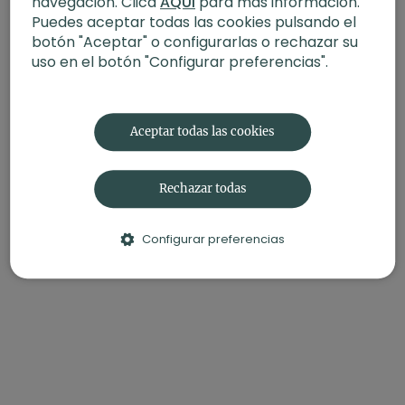
navegación. Clica
AQUÍ
para más información.
Enfoque
: caderas
Puedes aceptar todas las cookies pulsando el
Propósito
: Siembra gratitud
Fecha
: 25 de diciembre 2025
botón "Aceptar" o configurarlas o rechazar su
uso en el botón "Configurar preferencias".
Contenido relacionado:
Estiramiento y apertura. Hatha
con Andrea
Aceptar todas las cookies
Rechazar todas
Configurar preferencias