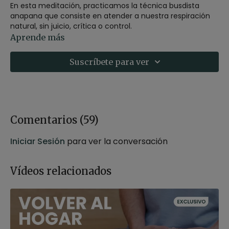
En esta meditación, practicamos la técnica busdista
anapana que consiste en atender a nuestra respiración
natural, sin juicio, crítica o control.
Aprende más
Nuestra respiración está constantemente en
movimiento, cambiando a cada segundo adaptándose al
Suscríbete para ver
momento presente. Conectar con el fluir del aire en
nuestro cuerpo nos permite prestar atención al “aquí y
ahora”, salir del ruido mental y de las exigencias o
preocupaciones diarias.
Estilo
: para la concentración
Comentarios (
59
)
Profesor
: Agus Burton
Duración
: 15 minutos
Iniciar Sesión
para ver la conversación
Recomendaciones:
Siéntate en un postura cómoda
que puedas mantener durante toda la práctica.
Puedes usar un cojín de meditación, bloque, manta o
Vídeos relacionados
cojín para elevar las caderas.