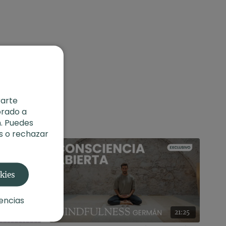
rarte
orado a
. Puedes
s o rechazar
okies
encias
22:04
21:25