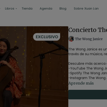
Libros
Tienda
Agenda
Blog
Sobre Xuan Lan
Concierto Th
The Wong Janice
The Wong Janice es una
través de su música, rea
Descubre más acerca 
-
YouTube The Wong J
-
Spotify The Wong Jan
-
Instagram The Wong 
Aprende más