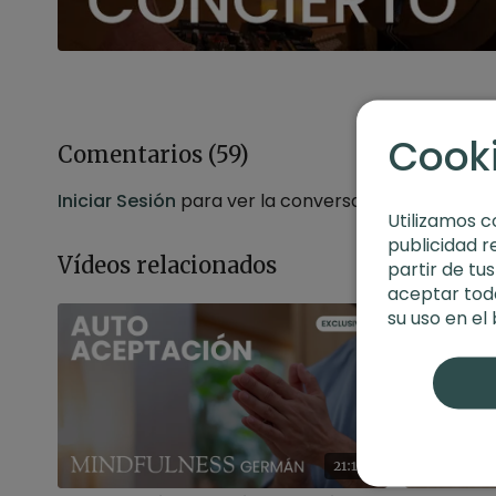
Cook
Comentarios (
59
)
Iniciar Sesión
para ver la conversación
Utilizamos c
publicidad r
Vídeos relacionados
partir de tu
aceptar toda
su uso en el
21:16