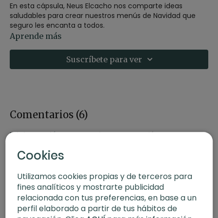
En esta cápsula, Neus Elcacho nos comparte ideas
saludables para crear nuestros menús de Navidad que
seguro les encanta a todos.
Aprende más
La clave está en reducir los fritos, procesados, azúcares y
alcohol.Sigue estos consejos y ¡triunfa con tus comidas
Suscríbete para ver
navideñas!
Comentarios (
6
)
Iniciar Sesión
para ver la conversación
Cookies
Utilizamos cookies propias y de terceros para
fines analíticos y mostrarte publicidad
relacionada con tus preferencias, en base a un
perfil elaborado a partir de tus hábitos de