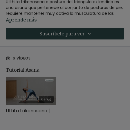
Utthita trikonasana o postura del triángulo extendido es
una asana que pertenece al conjunto de posturas de pie,
requiere mantener muy activa la musculatura de las
piernas para mantener la postura de manera estable y
Aprende más
expande el pecho y los hombros.
Suscríbete para ver
Contraindicaciones de trikonasana:
No es recomendable si tienes contracturas en el cuello, la
cintura o la espalda, si sufres dolores en las articulaciones
6 VÍDEOS
de las piernas, la espalda o las caderas, o si tienes
lumbalgia o ciática.
Tutorial Asana
Descubre más sobre esta postura en este artículo del
blog:
Uttita Trikonasana | Postura del triangulo extendido
05:44
Uttita trikonasana | Postura del triangulo extendido