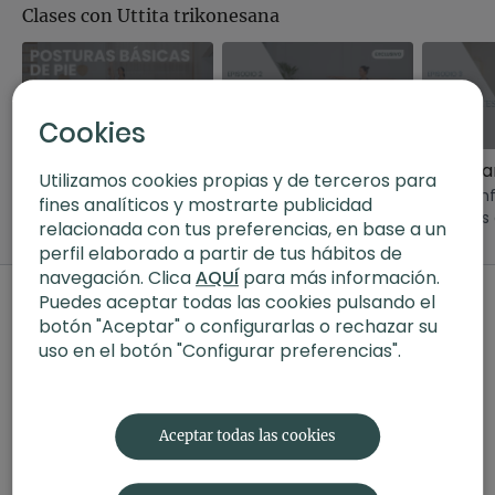
Clases con Uttita trikonesana
Cookies
16:20
24:23
Errores comunes en posturas básicas de pie
Yoga para la alineación | Virabhadrasana II, Trikonasana, Ardha chandrasana
Utilizamos cookies propias y de terceros para
Aprende a corregir los
Mejora la alienación y
Clase en
fines analíticos y mostrarte publicidad
errores más frecuentes
profundiza en
posturas
relacionada con tus preferencias, en base a un
que se cometen en
virabhadrasana II,
en profu
perfil elaborado a partir de tus hábitos de
yoga cuando practicas
trikonasana y ardha
grupo de
navegación. Clica
AQUÍ
para más información.
posturas de pie.
chandrasana con esta
fortalece
Comentarios en la colección (
1
)
Puedes aceptar todas las cookies pulsando el
clase teórica y práctica.
sube tus 
botón "Aceptar" o configurarlas o rechazar su
energéti
Iniciar Sesión
para ver la conversación
uso en el botón "Configurar preferencias".
Aceptar todas las cookies