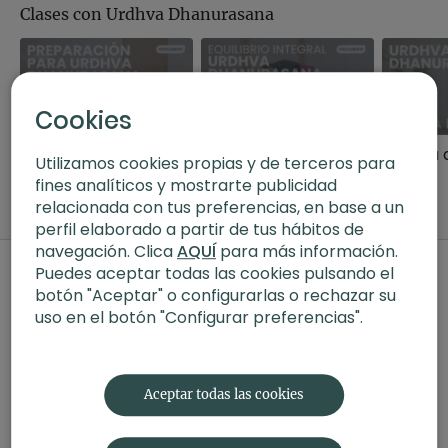
Clases con Urdhva Dhanurasana
Cookies
02:29
01:02:30
Preparación para urdhva dhanurasana (postura de la rueda)
Urdhva Dhanurasana. Hatha Flow con Agus
Utilizamos cookies propias y de terceros para
Consejos para
Clase de hatha para
fines analíticos y mostrarte publicidad
conseguir realizar
principiantes de 62
relacionada con tus preferencias, en base a un
urdhva dhanurasana.
minutos.
perfil elaborado a partir de tus hábitos de
navegación. Clica
AQUÍ
para más información.
Comentarios en la colección (
0
)
Puedes aceptar todas las cookies pulsando el
botón "Aceptar" o configurarlas o rechazar su
Iniciar Sesión
para ver la conversación
uso en el botón "Configurar preferencias".
Aceptar todas las cookies