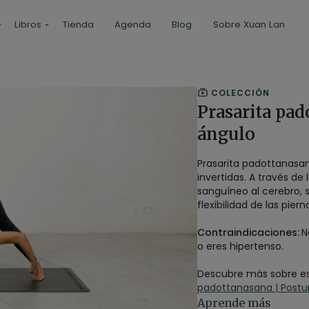
Libros
Tienda
Agenda
Blog
Sobre Xuan Lan
COLECCIÓN
Prasarita pad
ángulo
Prasarita padottanasa
invertidas. A través de
sanguíneo al cerebro, s
flexibilidad de las piern
Contraindicaciones:
N
o eres hipertenso.
Descubre más sobre est
padottanasana | Postur
Aprende más