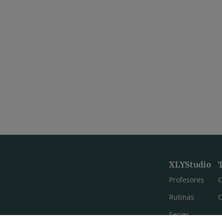
XLYStudio
Profesores
C
Rutinas
C
Series