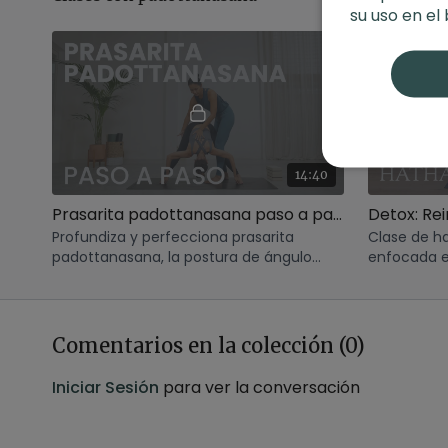
su uso en el
14:40
Prasarita padottanasana paso a paso, postura de ángulo ancho extendido
Profundiza y perfecciona prasarita
Clase de h
padottanasana, la postura de ángulo
enfocada en
ancho extendido.
Comentarios en la colección (
0
)
Iniciar Sesión
para ver la conversación