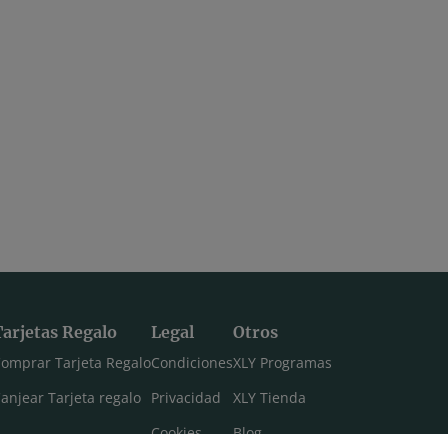
Tarjetas Regalo
Legal
Otros
omprar Tarjeta Regalo
Condiciones
XLY Programas
anjear Tarjeta regalo
Privacidad
XLY Tienda
Cookies
Blog