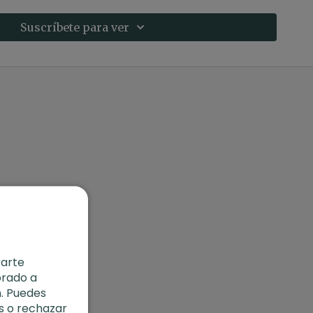
Suscríbete para ver
rarte
orado a
. Puedes
s o rechazar