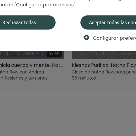
 botón "Configurar preferencias".
Rechazar todas
Aceptar todas las co
Configurar prefer
57:46
Detox: Reinicia cuerpo y mente. Hatha con Andrea
atha flow con Andrea
Clase de hatha flow para prin
 flexiones y torsiones.
60 minutos