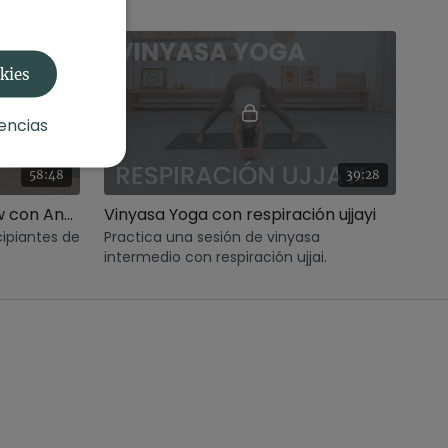
okies
encias
58:48
39:28
Kleshas Purifica. Hatha Flow con Andrea
Vinyasa Yoga con respiración ujjayi
cipiantes de
Practica una sesión de vinyasa
intermedio con respiración ujjai.