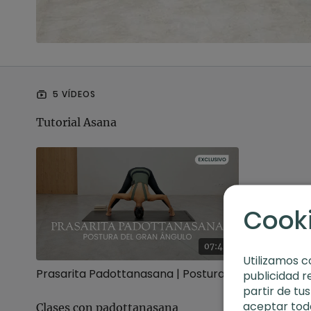
5 VÍDEOS
Tutorial Asana
Cook
07:45
Utilizamos c
Prasarita Padottanasana | Postura del gran ángulo
publicidad r
partir de tu
aceptar toda
Clases con padottanasana