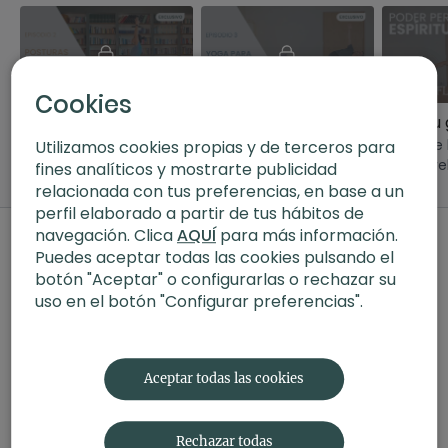
39:09
35:36
Cookies
Posturas sagradas | Virabhadrasana
Yoga para principiantes | Posturas de pie
Conoce el origen de
Clase enfocada en las
Clase de
Utilizamos cookies propias y de terceros para
virabhadra, el guerrero
posturas de pie. Conoce
multinive
fines analíticos y mostrarte publicidad
símbolo de la ira de
en profundidad este
minutos.
relacionada con tus preferencias, en base a un
Shiva y las distintas
grupo de asanas,
perfil elaborado a partir de tus hábitos de
posturas de
fortalece el cuerpo y
navegación. Clica
AQUÍ
para más información.
Comentarios en la colección (
0
)
virabhadrasana, los
sube tus niveles
Puedes aceptar todas las cookies pulsando el
guerreros.
energéticos
botón "Aceptar" o configurarlas o rechazar su
Iniciar Sesión
para ver la conversación
uso en el botón "Configurar preferencias".
Aceptar todas las cookies
Rechazar todas