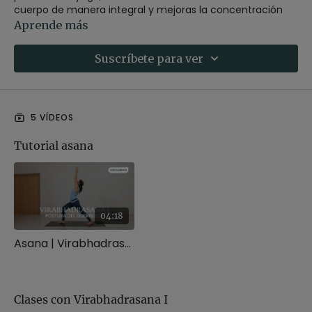
cuerpo de manera integral y mejoras la concentración
además de mejorar la estabilidad.
Aprende más
Contraindicaciones
: No es recomendable para aquellas
Suscríbete para ver
personas que no puedan realizar posturas de pie.
Descubre más sobre esta postura en este artículo del
blog:
Virabhadrasana I | El guerrero I
5 VÍDEOS
Tutorial asana
04:18
Asana | Virabhadrasana I o el guerrero I
Clases con Virabhadrasana I