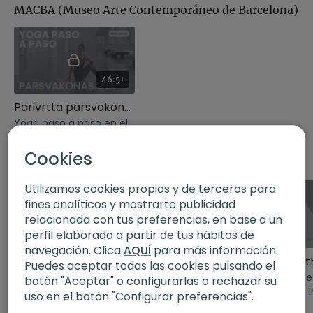
MACBA (Museo Arte Contemporáneo de Barcelona)
padangusthasana, una
padangusthasana, una
de sirsas
postura de yoga de
postura de yoga de
distintas
equilibrio y flexibilidad.
equilibrio y flexibilidad.
46:51
Parivrtta parsvakonasana. Hatha con Xuan Lan
Yoga paso a paso en el
MACBA para aprender y
practicar la postura de
Cookies
Con fotografías de Jordi Bernadó
torsión parivrtta
pasrvakonasana
Utilizamos cookies propias y de terceros para
fines analíticos y mostrarte publicidad
relacionada con tus preferencias, en base a un
perfil elaborado a partir de tus hábitos de
01:33
47:11
navegación. Clica
AQUÍ
para más información.
The Path, el camino interior con Xuan Lan (tráiler)
The path, el camino interior | Punto de partida
Puedes aceptar todas las cookies pulsando el
Nueva serie exclusiva.
Serie The Path, El
Serie The 
botón "Aceptar" o configurarlas o rechazar su
Proyecto con impacto
Camino Interior. Episodio
Camino In
uso en el botón "Configurar preferencias".
social en colaboración
1: punto de partida.
4: el cam