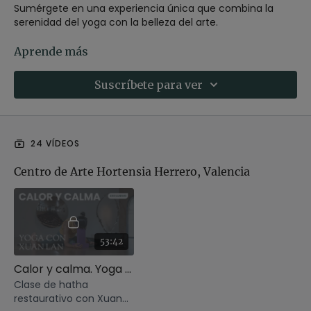
Sumérgete en una experiencia única que combina la
serenidad del yoga con la belleza del arte.
Esta playlist te ofrece clases de yoga de distintos niveles,
Aprende más
duraciones e intensidades, todas realizadas en lugares
privilegiados como museos y espacios culturales. Cada
Suscríbete para ver
sesión está diseñada para estimular tus sentidos,
fusionando la práctica de yoga con la apreciación del
arte a tu alrededor.
24 VÍDEOS
Disfruta de una conexión profunda con tu cuerpo, la obra
y el entorno, mientras encuentras equilibrio, calma y
Centro de Arte Hortensia Herrero, Valencia
creatividad. ¡Deja que el arte inspire tu práctica y eleva tu
experiencia de yoga!
53:42
Calor y calma. Yoga con Xuan Lan
Clase de hatha
restaurativo con Xuan