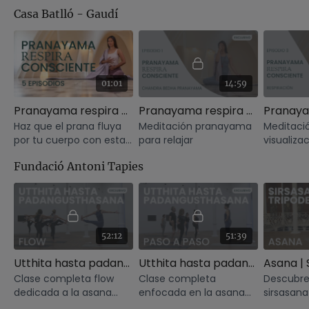
Lan.
Casa Batlló - Gaudí
01:01
14:59
Pranayama respira consciente con Xuan Lan (tráiler)
Pranayama respira consciente | Chandra Bedha Pranayama
Haz que el prana fluya
Meditación pranayama
Meditaci
por tu cuerpo con esta
para relajar
visualiza
serie exclusiva grabada
Fundació Antoni Tapies
en un lugar mágico:
Casa Batlló de
Barcelona
52:12
51:39
Utthita hasta padangusthasana - flow
Utthita hasta padangusthasana paso a paso
Clase completa flow
Clase completa
Descubre 
dedicada a la asana
enfocada en la asana
sirsasana 
utthita hasta
utthita hasta
Aprende a