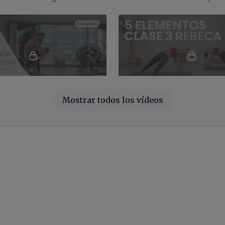
s conscientes
detox con posturas de torsión
invertidas
37:01
Mostrar todos los vídeos
Introducción al Jivamukti yoga | Detoxificar el cuerpo
Purificación. Jivamukti co
uerpo y mente con esta
Clase enfocada en torsiones 
entrada en la torsiones.
facilitar la digestión y elimina
toxinas. Creamos fuego inter
quemar las impurezas.
01:03:46