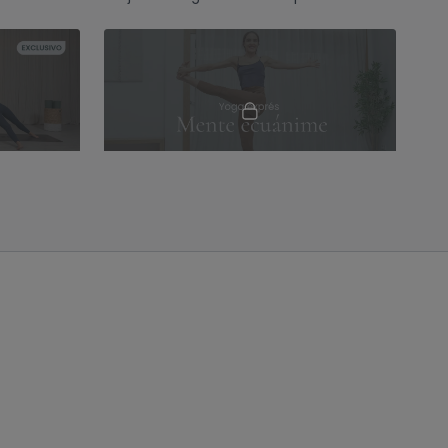
 e
pranayama y asanas de torsión y
flexiones.
01:11:41
27:02
n Rebeca
Mente ecuánime. Jivamukti con Nina
para
Cultiva ecuanimidad con torsiones y
ción de
observa sin reaccionar
no para
25:47
56:46