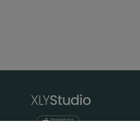
Yoga Iyengar | La neutralidad y la generación del fuego. Posturas de torsión con Rachele de Fino
Dejar ir. 
Clase basada en posturas de torsión para
Clase de p
conocer sus principios básicos y ponerlas
cuerpo y m
en práctica.
44:14
RETO. Día 11 - Limpia y libera con Joana
Clase de yoga detox con Joana para
Clase de y
limpiar y liberar.
generar es