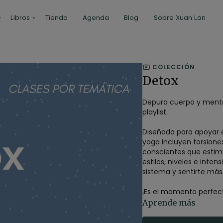
Libros
Tienda
Agenda
Blog
Sobre Xuan Lan
COLECCIÓN
Detox
Depura cuerpo y mente 
playlist.
Diseñada para apoyar e
yoga incluyen torsion
conscientes que estimu
estilos, niveles e inten
sistema y sentirte más l
¡Es el momento perfec
Aprende más