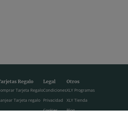
Raquel Mar
Corazón amable. Hatha con Andrea
 para
Clase de yoga para profundizar en
todo
ahimsa.
impieza
35:24
01:11:50
os gases
Honestidad en movimiento. Power yoga con Sais
Tarjetas Regalo
Legal
Otros
ar gases.
Clase de power yoga enfocada en
omprar Tarjeta Regalo
Condiciones
XLY Programas
torsiones.
anjear Tarjeta regalo
Privacidad
XLY Tienda
Cookies
Blog
Aviso legal
Máster 108