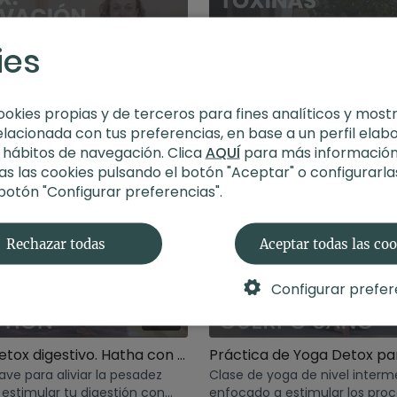
ies
01:01:08
ookies propias y de terceros para fines analíticos y most
Detox: renovación Vital. Hatha con Andrea
elacionada con tus preferencias, en base a un perfil elab
tha flow nivel principiante de
Siguiendo el propósito del me
s hábitos de navegación. Clica
AQUÍ
para más información
centramos la práctica en la t
s las cookies pulsando el botón "Aceptar" o configurarla
para liberar el cuerpo de toxin
 botón "Configurar preferencias".
Rechazar todas
Aceptar todas las co
Configurar prefer
25:11
Morning detox digestivo. Hatha con Xuan Lan
ave para aliviar la pesadez
Clase de yoga de nivel interm
estimular tu digestión con
enfocado a estimular los pro