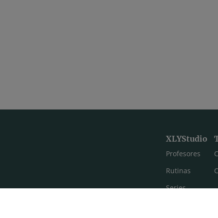
Power con Sais
Kundalini yoga detox con 
ower yoga para depurar
Clase corta de kundalini yoga
ente.
desintoxicar el cuerpo, sobre 
enfocada a la eliminación y l
intestinal.
42:51
RETO. Día 4 - Genera espacio con Joana
Yoga para el hinchazón y l
XLYStudio
oga detox con Joana para
Clase de yoga corta para alivi
Profesores
C
pacio.
Rutinas
C
Series
Estilos de yoga