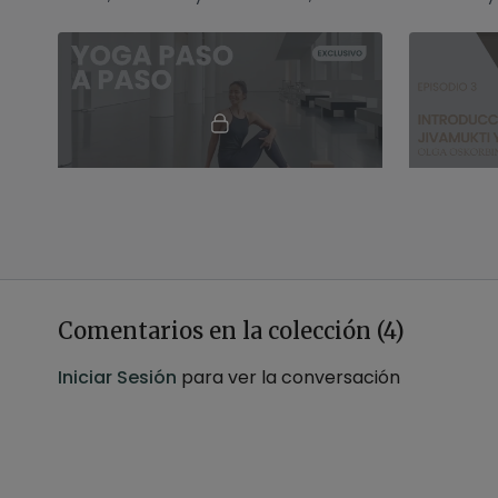
inspirada en un detox integral
movimiento
46:51
Parivrtta parsvakonasana. Hatha con Xuan Lan
Yoga paso a paso en el MACBA para
Purifica c
aprender y practicar la postura de torsión
secuencia c
parivrtta pasrvakonasana
Comentarios en la colección (
4
)
Iniciar Sesión
para ver la conversación
01:05:43