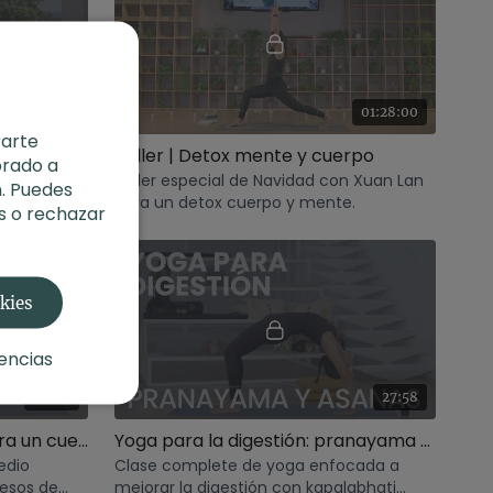
48:13
01:28:00
rarte
Clase semanal | Vinyasa: Libera toxinas
Taller | Detox mente y cuerpo
orado a
s
Taller especial de Navidad con Xuan Lan
. Puedes
orsiones
para un detox cuerpo y mente.
s o rechazar
as.
okies
encias
28:59
27:58
Práctica de Yoga Detox para un cuerpo más sano
Yoga para la digestión: pranayama y asanas
edio
Clase complete de yoga enfocada a
cesos de
mejorar la digestión con kapalabhati