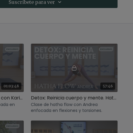
Suscríbete para ver
01:03:48
57:46
Core y torsiones. Jivamukti con Karina
Detox: Reinicia cuerpo y mente. Hatha con Andrea
cada en
Clase de hatha flow con Andrea
enfocada en flexiones y torsiones.