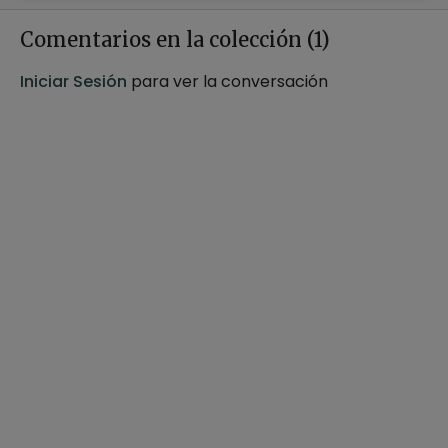
movilizar
todo el c
Comentarios en la colección (
1
)
Iniciar Sesión
para ver la conversación