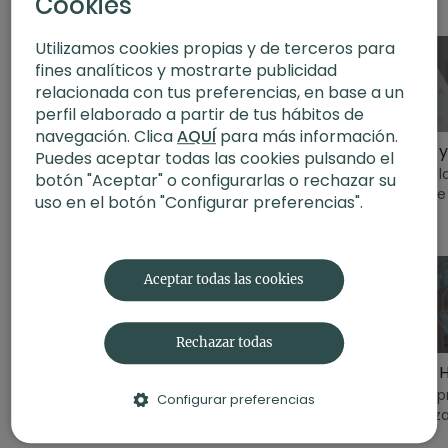
Cookies
Lewis. Mejorarás tu
centrados en la fuerza y
con manc
con Paulafit
postura para cuidar tu
la flexibilidad.
sin impac
Utilizamos cookies propias y de terceros para
espalda
fines analíticos y mostrarte publicidad
relacionada con tus preferencias, en base a un
perfil elaborado a partir de tus hábitos de
55:21
31:56
navegación. Clica
AQUÍ
para más información.
Fuerza y resistencia | Fuerza funcional
Fuerza y resistencia | Cardio baja intensidad
Puedes aceptar todas las cookies pulsando el
Entrena la fuerza de la
Entrena tu resistencia
Trabaja l
botón "Aceptar" o configurarlas o rechazar su
mano de Paula
cardiovascular con
mano de 
uso en el botón "Configurar preferencias".
Butragueño.
Paula Butragueño.
Butrague
Desafío Fuerza Consciente
Aceptar todas las cookies
01:02
54:59
Rechazar todas
Tráiler de fuerza consciente
Slow & estabilidad | Fit vinyasa con Xuan Lan
Desarrolla tu fuerza con
Clase de FIT vinyasa
En esta p
Configurar preferencias
yoga, fitness, pilates y
para la estabilidad.
de Fuerza H
alimentación saludable.
enfocar