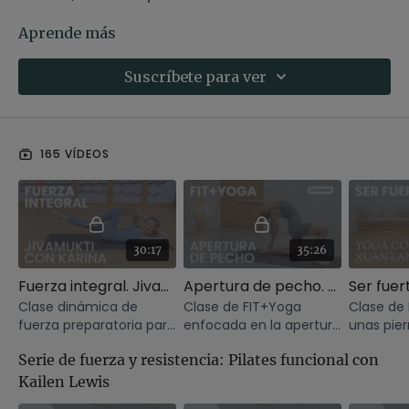
Esta playlist incluye clases dinámicas de fitness, pilates y
Aprende más
FIT+Yoga, diseñadas para todos los niveles e intensidades.
Desde entrenamientos de fuerza explosiva hasta
Suscríbete para ver
sesiones que mejoran la resistencia y la flexibilidad, aquí
encontrarás todo lo que necesitas para llevar tu cuerpo al
siguiente nivel.
165 VÍDEOS
¡Elige tu ritmo, desafía tus límites y transforma tu energía
en poder!
30:17
35:26
Fuerza integral. Jivamukti con Karina
Apertura de pecho. FIT+Yoga con Judith
Clase dinámica de
Clase de FIT+Yoga
Clase de
fuerza preparatoria para
enfocada en la apertura
unas pier
invertidas.
de pecho.
estables.
Serie de fuerza y resistencia: Pilates funcional con
Kailen Lewis