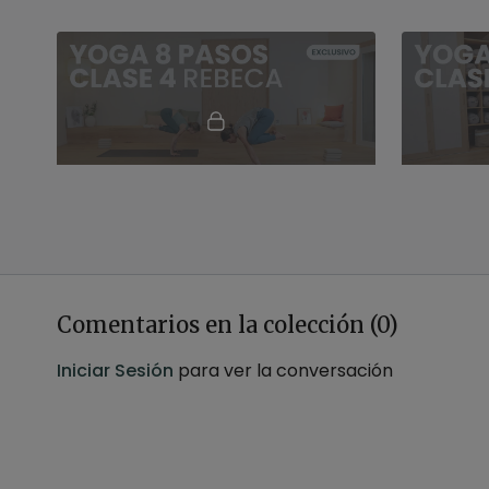
01:04:22
Samadhi. Jivamukti con Rebeca
Unión. Ha
Realiza una clase dinámica enfocada en
Clase de H
mejorar la movilidad de la cadera y los
minutos.
equilibrios sobre los brazos
Comentarios en la colección (
0
)
Iniciar Sesión
para ver la conversación