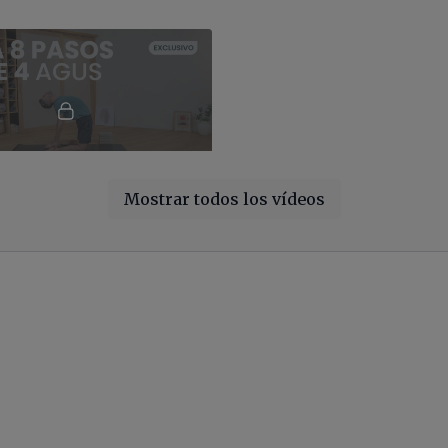
01:10:02
Mostrar todos los vídeos
tha Flow con Agus
atha Flow con Agus 60