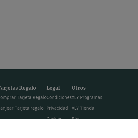
Tarjetas Regalo
Legal
Otros
omprar Tarjeta Regalo
Condiciones
XLY Programas
anjear Tarjeta regalo
Privacidad
XLY Tienda
Cookies
Blog
Aviso legal
Máster 108