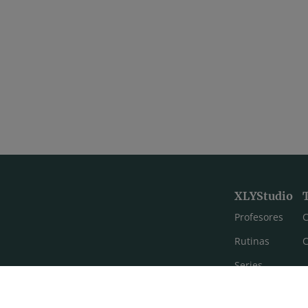
XLYStudio
Profesores
C
Rutinas
C
Series
Estilos de yoga