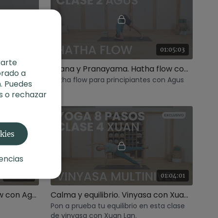
01:13:33
01:05:03
rarte
 Xuan Lan
Asana y Pranayama. Hatha flow con Agus
orado a
spirada en
Hatha flow para principiantes con Agus
. Puedes
tanga yoga
s o rechazar
okies
encias
01:03:32
01:04:01
Escucha interior. Hatha flow con Agus
Calma y equilibrio. Vinyasa con Xuan Lan
Pon a prueba tu equilibrio en esta clase
de vinyasa con Xuan Lan.