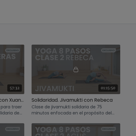
57:32
01:15:50
Apoyemos la paz. Vinyasa con Xuan Lan
Solidaridad. Jivamukti con Rebeca
 para traer
Clase de jivamukti solidaria de 75
lidaria de
minutos enfocada en el propósito del
mes: El yoga de los 8 pasos.