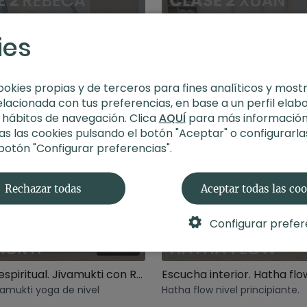
ies
01:17:26
ookies propias y de terceros para fines analíticos y most
Sthira Sukham. Jivamukti yoga con Rebeca
Yoga 8 pasos. Vinyasa con
elacionada con tus preferencias, en base a un perfil elab
ivamukti yoga de 77 minutos
Clase de vinyasa multinivel in
s hábitos de navegación. Clica
AQUÍ
para más información
ado.
la primera secuencia del ash
s las cookies pulsando el botón "Aceptar" o configurarla
 botón "Configurar preferencias".
Rechazar todas
Aceptar todas las co
Configurar prefer
01:09:11
Guerrero espiritual. Jivamukti con Rebeca
vamukti yoga de nivel
Hatha flow nivel principiante.