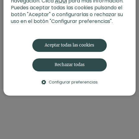
navegación. Clica
AQUÍ
para más información.
- Estilo:
Hatha Flow
Puedes aceptar todas las cookies pulsando el
- Profesor:
Andrea Cortijo
botón "Aceptar" o configurarlas o rechazar su
uso en el botón "Configurar preferencias".
- Duración:
61 min
- Nivel:
Principiante
Aceptar todas las cookies
- Intensidad:
2 (Suave)
- Material:
Toalla/manta y bloque
Rechazar todas
- Enfoque:
Espalda alta, anahata chakra
Configurar preferencias
- Propósito:
Valores del yoga
Contenido relacionado:
Serie Amor hacia ti, de Candida Vivalda
Serie Viaje al corazón, con Vanessa Jater