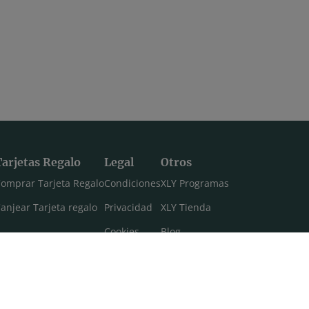
Tarjetas Regalo
Legal
Otros
omprar Tarjeta Regalo
Condiciones
XLY Programas
anjear Tarjeta regalo
Privacidad
XLY Tienda
Cookies
Blog
Aviso legal
Máster 108