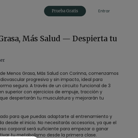
Entrar
Prueba Gratis
Grasa, Más Salud — Despierta tu
ner
n de Menos Grasa, Más Salud con Corinna, comenzamos
diovascular progresiva y sin impacto, ideal para
orma segura. A través de un circuito funcional de 3
ren superior con ejercicios de empuje, tracción y
que despertarán tu musculatura y mejorarán tu
nsado para que puedas adaptarte al entrenamiento y
da desde el inicio. No necesitarás accesorios, ya que el
peso corporal será suficiente para empezar a ganar
ctivar tu metabolismo desde la primera clase.