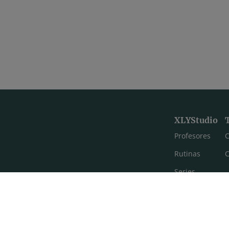
XLYStudio
Profesores
C
Rutinas
C
Series
Estilos de yoga
Meditación
FAQ's