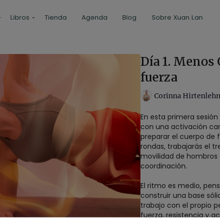
Libros
Tienda
Agenda
Blog
Sobre Xuan Lan
Día 1. Menos 
fuerza
Corinna Hirtenleh
En esta primera sesió
con una activación car
preparar el cuerpo de f
rondas, trabajarás el t
movilidad de hombros 
coordinación.
El ritmo es medio, pe
construir una base sóli
trabajo con el propio 
fuerza, resistencia y a