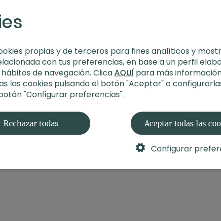
Aprende más
ies
Estilo
: cardio hiit
Profesor
: Corinna H
Duración
: 29 minut
Nivel
: multinivel
ookies propias y de terceros para fines analíticos y most
Intensidad
: 3 (acti
elacionada con tus preferencias, en base a un perfil elab
Material
: sin materi
s hábitos de navegación. Clica
AQUÍ
para más información
Enfoque
: tren super
s las cookies pulsando el botón "Aceptar" o configurarla
 botón "Configurar preferencias".
Encuentra todos los ma
Grasa, Más Salud
Rechazar todas
Aceptar todas las co
Configurar prefer