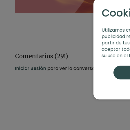
Cook
Utilizamos c
publicidad r
partir de tu
aceptar toda
su uso en el
Comentarios (
291
)
Iniciar Sesión
para ver la conversación