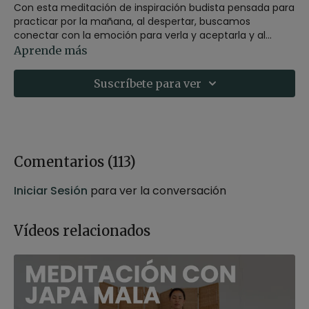
Con esta meditación de inspiración budista pensada para
practicar por la mañana, al despertar, buscamos
conectar con la emoción para verla y aceptarla y al
mismo tiempo, programar cómo queremos sentirnos el
Aprende más
resto del día.
Suscríbete para ver
Comentarios (
113
)
Iniciar Sesión
para ver la conversación
Vídeos relacionados