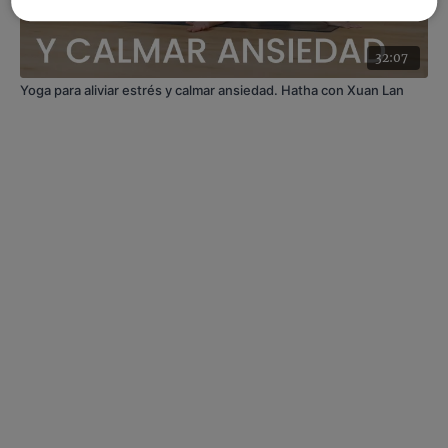
32:07
Yoga para aliviar estrés y calmar ansiedad. Hatha con Xuan Lan