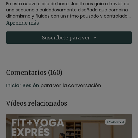
En esta nueva clase de barre, Judith nos guía a través de
una secuencia cuidadosamente diseñada que combina
dinamismo y fluidez con un ritmo pausado y controlado.
El objetivo es activar y tonificar cada músculo del cuerpo
Aprende más
mientras cultivamos una mayor conciencia corporal y
una conexión profunda con el movimiento.
Suscríbete para ver
A través de ejercicios precisos y alineados, esta sesión te
permitirá fortalecer, estirar y mejorar la postura,
promoviendo el equilibrio y la armonía en cada gesto.
-
Estilo
: Barre
Comentarios (
160
)
-
Profesor
: Judith Secanell
-
Duración
: 35 minutos
Iniciar Sesión
para ver la conversación
-
Nivel
: Multinivel
-
Intensidad
: 3 (dinámica)
-
Material
: Trapo
Vídeos relacionados
-
Enfoque
: Tonificación
-
Propósito
: Sororidad
-
Fecha
: 22 de marzo 2025
Contenido relacionado:
RETO. Día 7 - Cardio-barre con