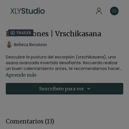
Extensiones | Vrschikasana
Trailer
Rebeca Recatero
Descubre la postura del escorpión (vrschikasana), una
asana avanzada invertida desafiante. Recuerda realizar
un buen calentamiento antes, te recomendamos hacer
la primera clase de esta serie antes. Para esta clase es
Puedes seguirla en redes @
rebecarecatero.
y su web
Aprende más
necesario el uso de pared y aconsejamos utilizar un
rebecarecatero.com
bloque y un cinturón.
Suscríbete para ver
Comentarios (
13
)