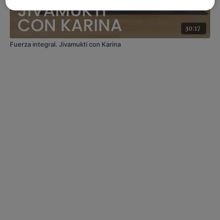
30:17
Fuerza integral. Jivamukti con Karina