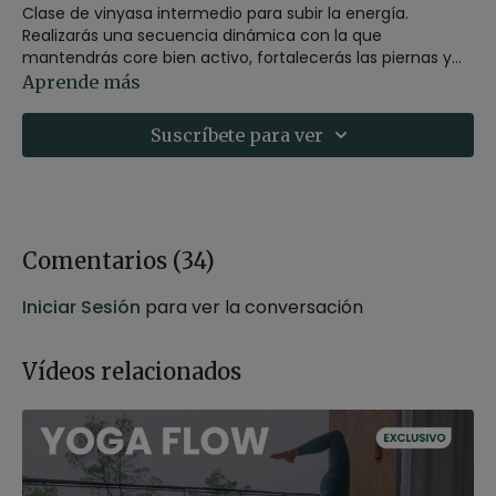
Clase de vinyasa intermedio para subir la energía.
Realizarás una secuencia dinámica con la que
mantendrás core bien activo, fortalecerás las piernas y
trabajarás la apertura de pecho y hombros.
Aprende más
Puedes hacerla en cualquier momento del día, pero te
recomendamos realizarla a primera hora de la mañana.
Suscríbete para ver
Comentarios (
34
)
Iniciar Sesión
para ver la conversación
Vídeos relacionados