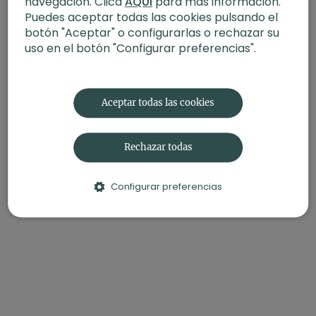
navegación. Clica
AQUÍ
para más información.
-Intensidad:
3
Puedes aceptar todas las cookies pulsando el
-Enfoque:
Cadera/ Meditación
botón "Aceptar" o configurarlas o rechazar su
uso en el botón "Configurar preferencias".
-Propósito:
Purificación
También te puede interesar:
¿Quién fue Patanjali y qué
son los yoga sutras de Patanjali?
Aceptar todas las cookies
Rechazar todas
Configurar preferencias