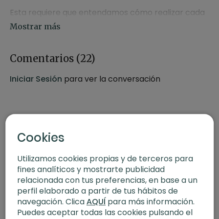
Esta requiere que entendamos cómo realizar cada
movimiento con precisión para poder gozar de su
práctica y poder enlazar entre un movimiento y
otro.
Comentarios (
22
)
Adriano Reis, nos propone profundizar en las bases
Iniciar Sesión
para ver la conversación
hasta llegar al estado de flow.
Video 1:
Bases y primeras transiciones de Animal
Flow
Video 2:
Estado de flow
Cookies
Video 3:
Animal yoga flow 1
Video 4:
Animal yoga flow 2
Utilizamos cookies propias y de terceros para
fines analíticos y mostrarte publicidad
relacionada con tus preferencias, en base a un
perfil elaborado a partir de tus hábitos de
navegación. Clica
AQUÍ
para más información.
Puedes aceptar todas las cookies pulsando el