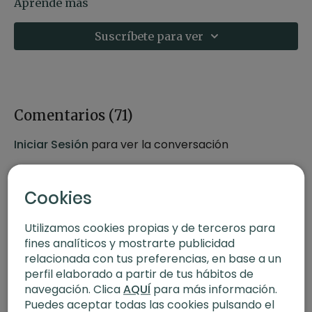
expansión y conectar esta energía.
Aprende más
-Estilo: Vinyasa
Suscríbete para ver
-Profesor: Agus Burton
-Duración: 60 minutos
-Nivel: Multinivel
-Intensidad: 3
-Material: 2 bloques y manta
-Enfoque: Extensiones
Comentarios (
71
)
-Propósito: Conectar con la naturaleza
Iniciar Sesión
para ver la conversación
Contenido relacionado:
5 elementos de yoga | Agua, tierra, fuego, aire y éter
Cookies
Yoga de los 5 elementos (50 min)
Utilizamos cookies propias y de terceros para
fines analíticos y mostrarte publicidad
relacionada con tus preferencias, en base a un
perfil elaborado a partir de tus hábitos de
navegación. Clica
AQUÍ
para más información.
Puedes aceptar todas las cookies pulsando el