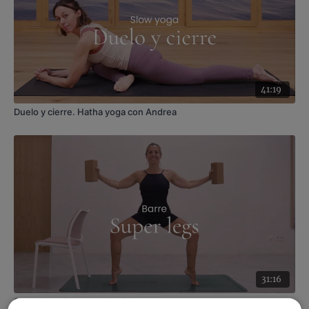
Material
: sin material
Enfoque
: fuerza de cuerpo entero
Contenido relacionado:
Energía en movimiento:
despierta el corazón. Fit vinyasa con Xuan Lan
41:19
Duelo y cierre. Hatha yoga con Andrea
31:16
Super legs. Barre con Judith