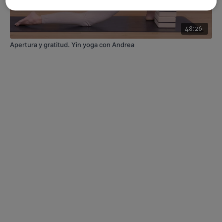
48:26
Apertura y gratitud. Yin yoga con Andrea