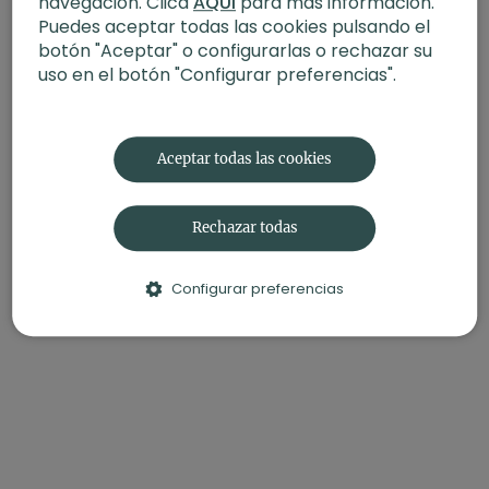
navegación. Clica
AQUÍ
para más información.
También te puede interesar:
Posturas avanzadas
Puedes aceptar todas las cookies pulsando el
equilibrios sobre brazos.
botón "Aceptar" o configurarlas o rechazar su
uso en el botón "Configurar preferencias".
Aceptar todas las cookies
Rechazar todas
Configurar preferencias