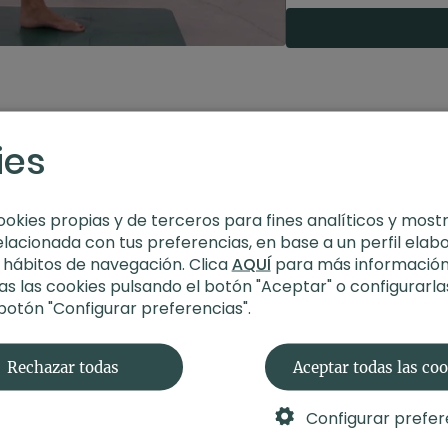
Nivel
: Todos los nive
Intensidad
: 2 (acti
Material
: bloque
Enfoque
: Apertura 
Propósito
: Vivir en
Fecha
: 05 de julio 2
ies
Contenido relacionad
ookies propias y de terceros para fines analíticos y most
elacionada con tus preferencias, en base a un perfil elab
s hábitos de navegación. Clica
AQUÍ
para más información
s las cookies pulsando el botón "Aceptar" o configurarla
 botón "Configurar preferencias".
Rechazar todas
Aceptar todas las co
Configurar prefer
32:56