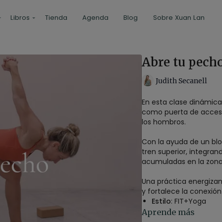
Libros
Tienda
Agenda
Blog
Sobre Xuan Lan
Abre tu pecho
Judith Secanell
En esta clase dinámic
como puerta de acceso 
los hombros.
Con la ayuda de un bl
tren superior, integran
acumuladas en la zona 
Una práctica energizan
y fortalece la conexión
Estilo
: FIT+Yoga
Profesor
: Judith Se
Aprende más
Duración
: 35 minuto