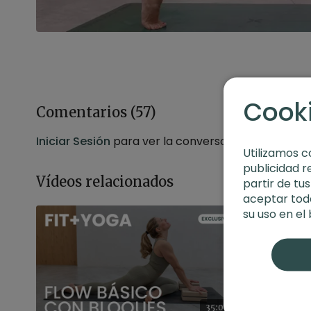
Cook
Comentarios (
57
)
Iniciar Sesión
para ver la conversación
Utilizamos c
publicidad r
Vídeos relacionados
partir de tu
aceptar toda
su uso en el
35:08