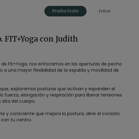
Entrar
Prueba Gratis
. FIT+Yoga con Judith
a de Fit+Yoga, nos enfocamos en las aperturas de pecho
a una mayor flexibilidad de la espalda y movilidad de
oque, exploramos posturas que activan y expanden el
do fuerza, elongación y respiración para liberar tensiones
alta del cuerpo.
te y consciente que mejora la postura, abre el corazón
 con tu centro.
canell
s