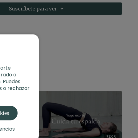
les
Suscríbete para ver
va)
de pecho
 prana y apana
025
o:
FIT+Yoga | Apertura de pecho con Judith
rarte
orado a
. Puedes
s o rechazar
okies
encias
43:04
31:03