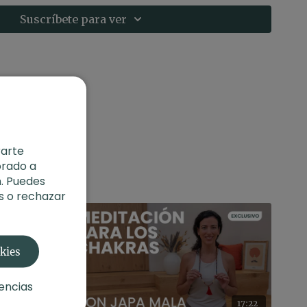
os
Suscríbete para ver
: adopta una postura cómoda.
rarte
orado a
. Puedes
s o rechazar
okies
encias
21:28
17:22