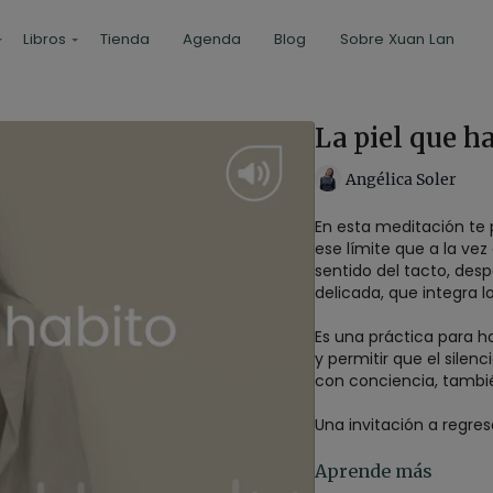
Libros
Tienda
Agenda
Blog
Sobre Xuan Lan
La piel que h
Angélica Soler
En esta meditación te p
ese límite que a la vez
sentido del tacto, des
delicada, que integra l
Es una práctica para ha
y permitir que el silen
con conciencia, tambié
Una invitación a regre
Estilo
: calma menta
Aprende más
Profesor
: Angélica S