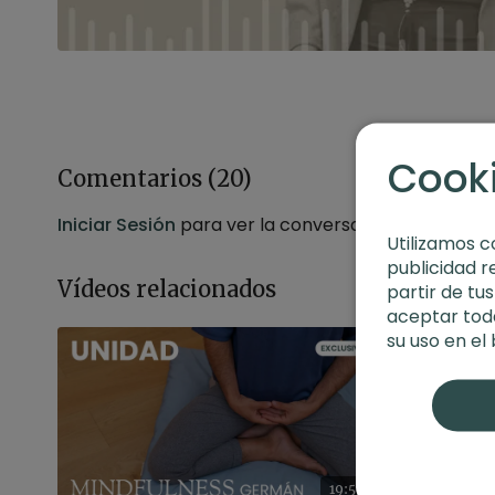
Cook
Comentarios (
20
)
Iniciar Sesión
para ver la conversación
Utilizamos c
publicidad r
Vídeos relacionados
partir de tu
aceptar toda
su uso en el
19:58