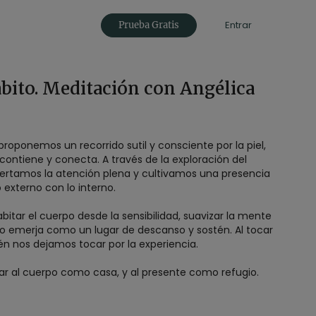
Entrar
Prueba Gratis
abito. Meditación con Angélica
roponemos un recorrido sutil y consciente por la piel,
 contiene y conecta. A través de la exploración del
pertamos la atención plena y cultivamos una presencia
o externo con lo interno.
bitar el cuerpo desde la sensibilidad, suavizar la mente
cio emerja como un lugar de descanso y sostén. Al tocar
n nos dejamos tocar por la experiencia.
sar al cuerpo como casa, y al presente como refugio.
l
oler