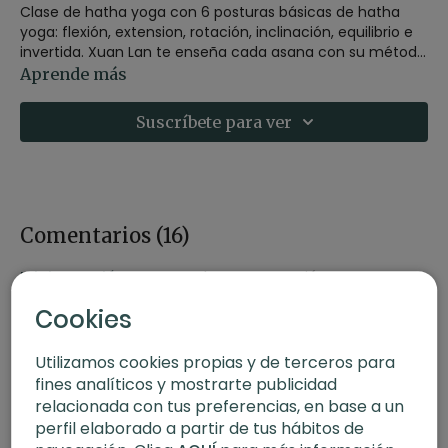
Clase de hatha yoga con 6 posturas básicas de hatha
yoga: flexión, extension, rotación, inclinación, equilibrio e
invertida. Xuan Lan te enseña cada asana con su método
Watch & Learn. En colaboración con Eko @ekobeing
Aprende más
Suscríbete para ver
Comentarios (
16
)
Iniciar Sesión
para ver la conversación
Cookies
Utilizamos cookies propias y de terceros para
fines analíticos y mostrarte publicidad
relacionada con tus preferencias, en base a un
perfil elaborado a partir de tus hábitos de