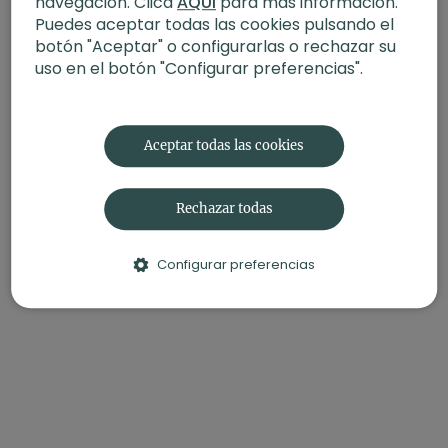
navegación. Clica
AQUÍ
para más información.
Contenido relacionado:
Taller | Saludos al sol con Xuan
Puedes aceptar todas las cookies pulsando el
Lan
botón "Aceptar" o configurarlas o rechazar su
🛍️
¡Recuerda!
Podrás encontrar el
XLY Yoga Mat
que está
uso en el botón "Configurar preferencias".
utilizando Xuan Lan durante la práctica en la
Tienda de
Xuan Lan.
Aceptar todas las cookies
Rechazar todas
Configurar preferencias