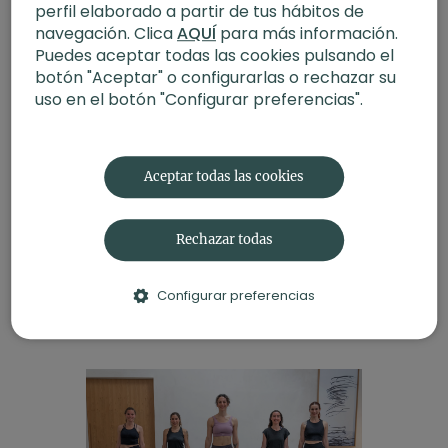
perfil elaborado a partir de tus hábitos de
navegación. Clica
AQUÍ
para más información.
Puedes aceptar todas las cookies pulsando el
botón "Aceptar" o configurarlas o rechazar su
uso en el botón "Configurar preferencias".
Aceptar todas las cookies
Vinyasa flow con Jennifer
Leibovici. Los 4 elementos: agua
En esta clase enfocada en la
Rechazar todas
apertura de pecho, nos
centramos en cultivar nuestro
Configurar preferencias
amor propio para poder ofrecerlo
a los demás desde la abundancia.