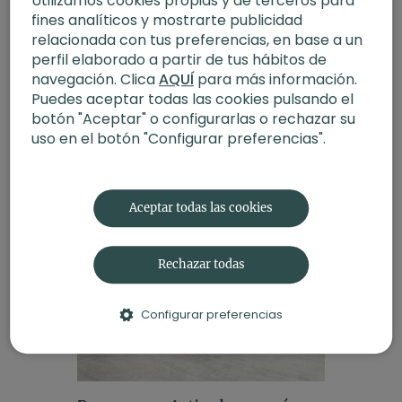
Utilizamos cookies propias y de terceros para
fines analíticos y mostrarte publicidad
relacionada con tus preferencias, en base a un
perfil elaborado a partir de tus hábitos de
Hatha. Despierta despacio con
navegación. Clica
AQUÍ
para más información.
Raquel Mar
Puedes aceptar todas las cookies pulsando el
botón "Aceptar" o configurarlas o rechazar su
Despierta con serenidad con esta
uso en el botón "Configurar preferencias".
clase de hatha slow. Incluye
posturas restaurativas y de suelo,
para comenzar a movilizar el
cuerpo y a abrirlo de forma lenta y
Aceptar todas las cookies
suave para un día calmado.
Rechazar todas
Configurar preferencias