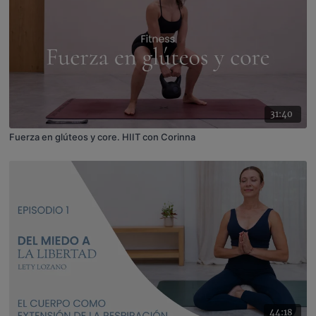
31:40
Fuerza en glúteos y core. HIIT con Corinna
44:18