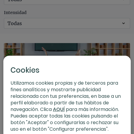
Intensidad
Cookies
Utilizamos cookies propias y de terceros para
fines analíticos y mostrarte publicidad
relacionada con tus preferencias, en base a un
perfil elaborado a partir de tus hábitos de
01:27:20
navegación. Clica
AQUÍ
para más información.
Puedes aceptar todas las cookies pulsando el
Intención en movimiento y yoga. Taller con Dafne Schilling y Xuan
botón "Aceptar" o configurarlas o rechazar su
Lan
uso en el botón "Configurar preferencias".