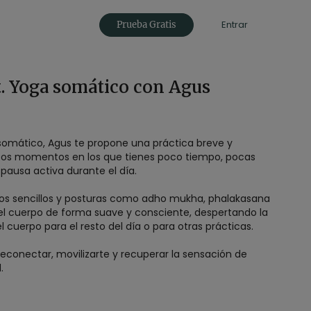
Entrar
Prueba Gratis
. Yoga somático con Agus
somático, Agus te propone una práctica breve y
esos momentos en los que tienes poco tiempo, pocas
pausa activa durante el día.
os sencillos y posturas como adho mukha, phalakasana
el cuerpo de forma suave y consciente, despertando la
 cuerpo para el resto del día o para otras prácticas.
reconectar, movilizarte y recuperar la sensación de
.
co
on