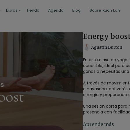
Libros
Tienda
Agenda
Blog
Sobre Xuan Lan
Energy boost
Agustín Burton
En esta clase de yoga 
accesible, ideal para 
ganas o necesitas una 
A través de movimient
o navasana, activarás 
energía y preparando el
Una sesión corta para 
presencia con facilidad
Estilo
: yoga somáti
Aprende más
Profesor
: Agus Burt