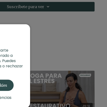
s
Suscríbete para ver
va)
uerpo
o:
Yoga somático con Agus | E.4. Eleva tu energía
rarte
orado a
. Puedes
s o rechazar
okies
encias
19:29
29:31