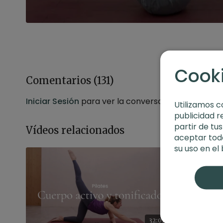
Cook
Comentarios (
131
)
Iniciar Sesión
para ver la conversación
Utilizamos c
publicidad r
partir de tu
Vídeos relacionados
aceptar toda
su uso en el
32:01