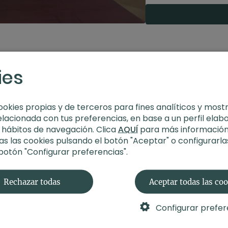
Duración
: 22 minuto
Nivel
: multinivel
Intensidad
: 3 (acti
Material
: esterilla
Enfoque
: todo el c
ies
Contenido relacionad
ookies propias y de terceros para fines analíticos y most
elacionada con tus preferencias, en base a un perfil elab
s hábitos de navegación. Clica
AQUÍ
para más información
s las cookies pulsando el botón "Aceptar" o configurarla
 botón "Configurar preferencias".
Rechazar todas
Aceptar todas las co
Configurar prefer
43:09