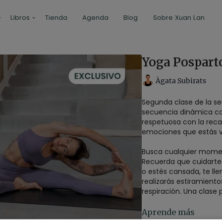
Libros
Tienda
Agenda
Blog
Sobre Xuan Lan
Yoga Posparto
Àgata Subirats
Segunda clase de la ser
secuencia dinámica con
respetuosa con la recar
emociones que estás v
Busca cualquier moment
Recuerda que cuidarte 
o estés cansada, te lle
realizarás estiramiento
respiración. Una clase
SOBRE ESTA CLASE:
Aprende más