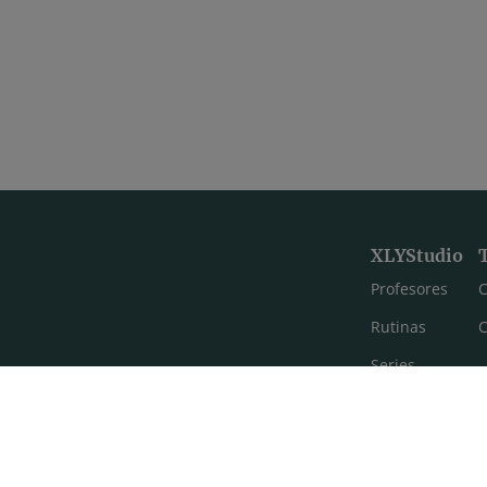
XLYStudio
Profesores
C
Rutinas
C
Series
Estilos de yoga
Meditación
FAQ's