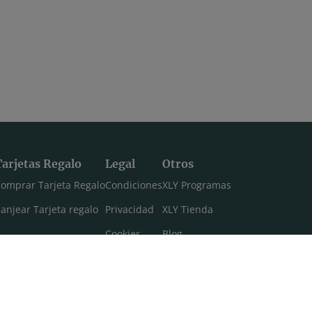
Tarjetas Regalo
Legal
Otros
omprar Tarjeta Regalo
Condiciones
XLY Programas
anjear Tarjeta regalo
Privacidad
XLY Tienda
Cookies
Blog
Aviso legal
Máster 108