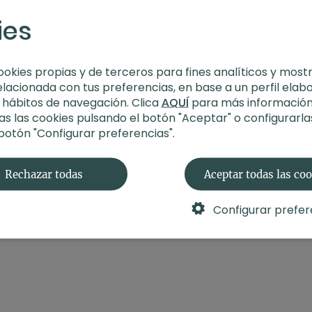
-Estilo:
Posparto hatha
ies
-Profesor:
Àgata
-Duración:
20-30 min
ookies propias y de terceros para fines analíticos y most
elacionada con tus preferencias, en base a un perfil elab
-Nivel:
Multinivel
s hábitos de navegación. Clica
AQUÍ
para más información
s las cookies pulsando el botón "Aceptar" o configurarla
-Intensidad:
2
 botón "Configurar preferencias".
-Enfoque:
Despertar el
Rechazar todas
Aceptar todas las co
Recomendaciones:
Pue
parto ha sido vaginal. 
cesárea. No realices es
Configurar prefer
contraindicación médi
Material:
Zafú o bloqu
También te puede inte