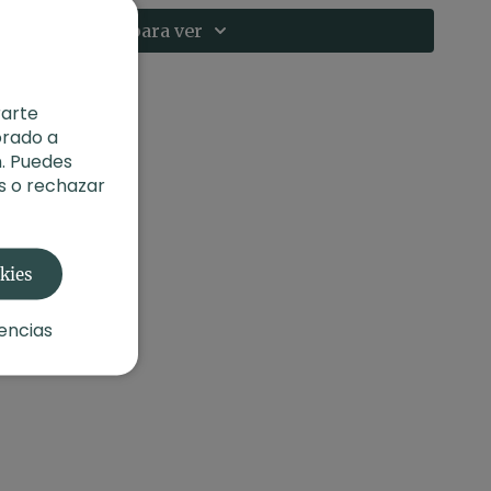
Suscríbete para ver
rarte
orado a
. Puedes
s o rechazar
 cuerpo después del parto
okies
des realizar esta clase después de la cuarentena si el
O después de las 8 semanas si el parto ha sido una
ta clase si tienes molestias o hay alguna
encias
ca.
e
resar:
Clase especial para la mujer (57 min)