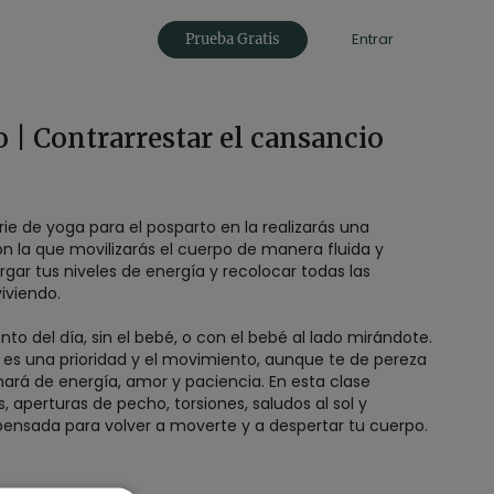
Entrar
Prueba Gratis
 | Contrarrestar el cansancio
ie de yoga para el posparto en la realizarás una
 la que movilizarás el cuerpo de manera fluida y
gar tus niveles de energía y recolocar todas las
iviendo.
o del día, sin el bebé, o con el bebé al lado mirándote.
es una prioridad y el movimiento, aunque te de pereza
nará de energía, amor y paciencia. En esta clase
s, aperturas de pecho, torsiones, saludos al sol y
 pensada para volver a moverte y a despertar tu cuerpo.