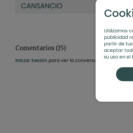
Cook
Utilizamos c
publicidad r
partir de tu
Comentarios (
15
)
aceptar toda
su uso en el
Iniciar Sesión
para ver la conversación