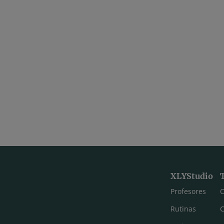
XLYStudio
Profesores
C
Rutinas
C