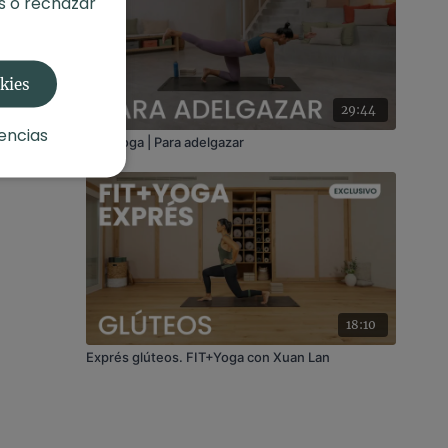
s o rechazar
okies
29:44
encias
FIT+Yoga | Para adelgazar
18:10
Exprés glúteos. FIT+Yoga con Xuan Lan