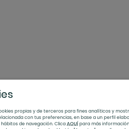
. Hatha con Xuan Lan
ies
ookies propias y de terceros para fines analíticos y most
elacionada con tus preferencias, en base a un perfil elab
s hábitos de navegación. Clica
AQUÍ
para más información