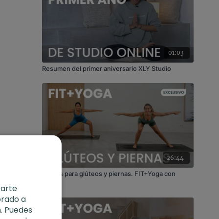
01:03
Resumen del primer aniversario XLY Studio
26:44
Exprés para glúteos y piernas. FIT+Yoga con
Judith
rarte
orado a
. Puedes