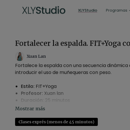
XLYStudio
Programas
Fortalecer la espalda. FIT+Yoga 
Xuan Lan
Fortalece la espalda con una secuencia dinámica 
introducir el uso de muñequeras con peso.
Estilo:
FIT+Yoga
Profesor:
Xuan lan
Duración:
25 minutos
Nivel:
multinivel
Intensidad:
3
Material:
bloques, cojines y muñequeras (opcio
Clases exprés (menos de 45 minutos)
Enfoque:
fortalecer espalda