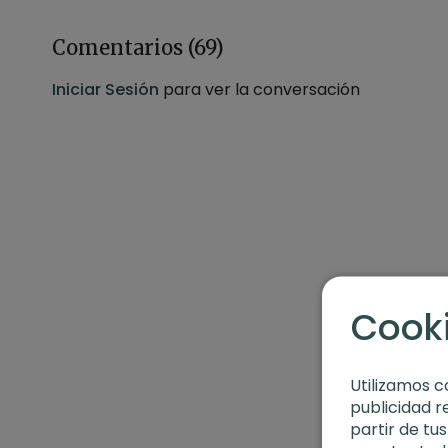
Contenido relacionado:
Yoga fortalecer espalda
Comentarios (
69
)
Iniciar Sesión
para ver la conversación
Cook
Utilizamos c
publicidad r
partir de tu