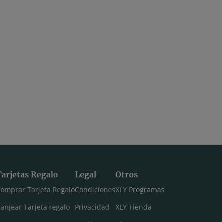
Tarjetas Regalo
Legal
Otros
omprar Tarjeta Regalo
Condiciones
XLY Programas
anjear Tarjeta regalo
Privacidad
XLY Tienda