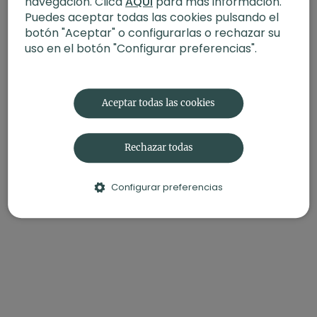
navegación. Clica
AQUÍ
para más información.
Puedes aceptar todas las cookies pulsando el
Contenido relacionado:
Yoga 8 pasos. Hatha flow con
Agus
botón "Aceptar" o configurarlas o rechazar su
uso en el botón "Configurar preferencias".
Aceptar todas las cookies
Rechazar todas
Configurar preferencias