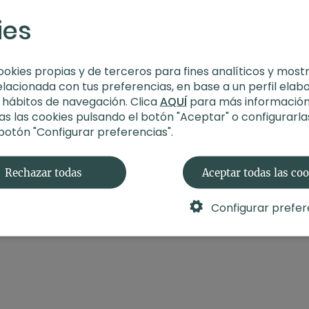
-Nivel:
Multinivel
ies
-Intensidad:
3
-Material:
2 bloques
ookies propias y de terceros para fines analíticos y most
elacionada con tus preferencias, en base a un perfil elab
-Enfoque:
Extensiones 
s hábitos de navegación. Clica
AQUÍ
para más información
s las cookies pulsando el botón "Aceptar" o configurarla
-Propósito:
Expande tu
 botón "Configurar preferencias".
Rechazar todas
Aceptar todas las co
También te puede inte
otras posturas sagrada
Configurar prefer