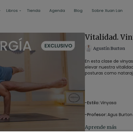
Libros
Tienda
Agenda
Blog
Sobre Xuan Lan
Vitalidad. Vi
Agustín Burton
En esta clase de vinya
elevar nuestra vitalid
posturas como nataraj
-Estilo:
Vinyasa
-Profesor:
Agus Burton
-Duración:
62 minutos
Aprende más