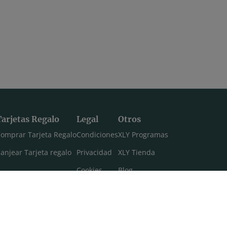
Tarjetas Regalo
Legal
Otros
omprar Tarjeta Regalo
Condiciones
XLY Programas
anjear Tarjeta regalo
Privacidad
XLY Tienda
Cookies
Blog
Aviso legal
Máster 108