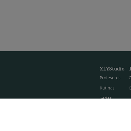
XLYStudio
Profesores
C
Rutinas
C
Series
Estilos de yoga
Meditación
FAQ's