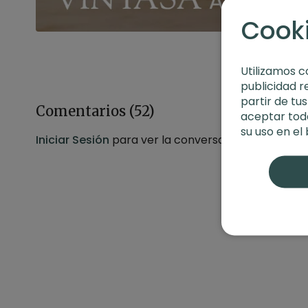
Cook
Utilizamos c
publicidad r
partir de tu
Comentarios (
52
)
aceptar toda
su uso en el
Iniciar Sesión
para ver la conversación