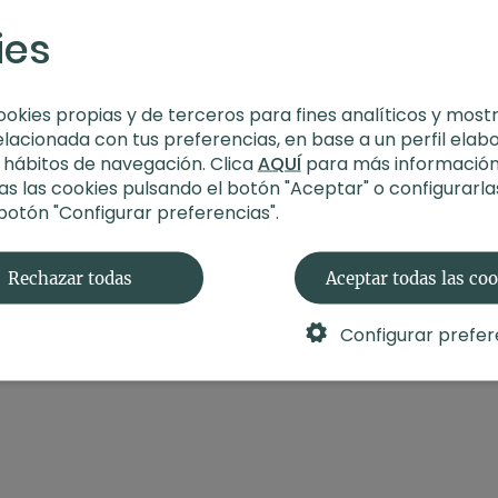
Profesor
: Arturo Tie
ies
Duración
: 61 minuto
Nivel
: multinivel
Intensidad
: 3 (acti
Material
: bos bloqu
ookies propias y de terceros para fines analíticos y most
Enfoque
: fluido
elacionada con tus preferencias, en base a un perfil elab
Propósito
: Cree en t
s hábitos de navegación. Clica
AQUÍ
para más información
Fecha
: 9 de marzo 
s las cookies pulsando el botón "Aceptar" o configurarla
 botón "Configurar preferencias".
Contenido relaciona
Rechazar todas
Aceptar todas las co
Configurar prefer