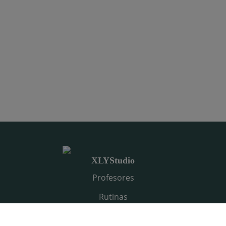
XLYStudio
Profesores
Rutinas
Series