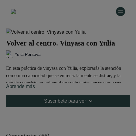
Volver al centro. Vinyasa con Yulia
Yulia Persova
En esta práctica de vinyasa con Yulia, explorarás la atención
como una capacidad que se entrena: la mente se distrae, y la
práctica consiste en volver al presente tantas veces como sea
Aprende más
necesario.
A través del cuerpo y la respiración como anclajes, cultivarás
presencia, coordinación y escucha interna mientras avanzas por
Suscríbete para ver
una secuencia diseñada para desarrollar equilibrio y claridad
mental. El camino te preparará para Garudasana, una postura
Una práctica para fortalecer el foco, volver al centro y descubrir
que invita a encontrar estabilidad, enfoque y suavidad incluso
que la atención también se cultiva desde el movimiento.
dentro del desafío.
Comentarios (
66
)