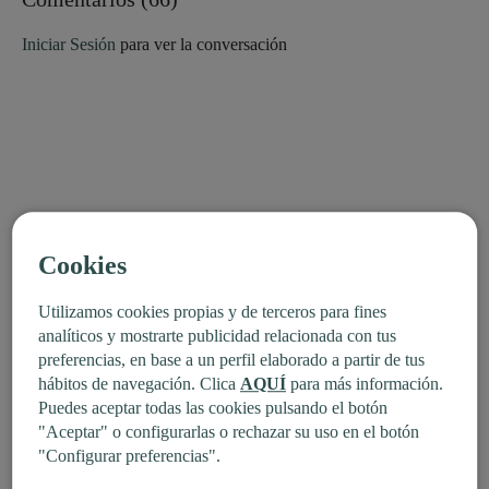
Estilo: vinyasa
Profesor: Yulia Persova
Iniciar Sesión
para ver la conversación
Duración: 55 min
Nivel: avanzado
Contenido relacionado:
Resiliencia en sirsasana. Vinyasa con
Intensidad: 3 (activa)
Xuan Lan
Material: sin material
Enfoque: posturas de equilibrio
Propósito: El arte de volver · Dharana
Fecha: 2 de junio 2026
Cookies
Utilizamos cookies propias y de terceros para fines
analíticos y mostrarte publicidad relacionada con tus
preferencias, en base a un perfil elaborado a partir de tus
hábitos de navegación. Clica
AQUÍ
para más información.
Puedes aceptar todas las cookies pulsando el botón
"Aceptar" o configurarlas o rechazar su uso en el botón
"Configurar preferencias".