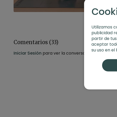
Cook
Utilizamos c
publicidad r
partir de tu
Comentarios (
33
)
aceptar toda
su uso en el
Iniciar Sesión
para ver la conversación