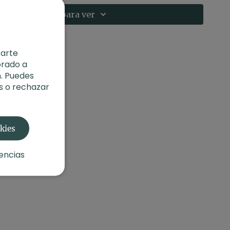
n.
Suscríbete para ver
 energía renovada a través de movimientos dinámicos y
ibrio mental con secuencias de estabilidad y flexiones
rarte
orado a
. Puedes
s o rechazar
anzado
iva-intensa)
okies
erpo
2
encias
o:
Acción y reacción. Focus Power con Sara