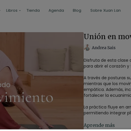
Libros
Tienda
Agenda
Blog
Sobre Xuan Lan
Unión en mov
Andrea Sais
Disfruta de esta clase d
para abrir el corazón
A través de posturas s
mientras que los movim
empática. Además, inco
fortalecer la ecuanimi
La práctica fluye en a
permitiendo integrar p
Beneficios de la práct
Aprende más
Mayor compasión y 