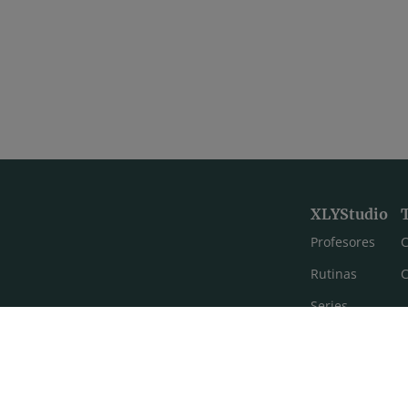
XLYStudio
Profesores
C
Rutinas
C
Series
Estilos de yoga
Meditación
FAQ's