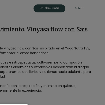
Entrar
Prueba Gratis
imiento. Vinyasa flow con Sais
e vinyasa flow con Sais, inspirada en el Yoga Sutra 1.33,
 y fomentar el amor bondadoso.
uaves e introspectivas, cultivaremos la compasión,
ientos dinámicos y expansivos despertarán la alegría
rporaremos equilibrios y flexiones hacia adelante para
dad.
rmonía con la respiración y culmina en quietud,
lenamente la experiencia.
ica:
amor bondadoso mediante posturas introspectivas y de