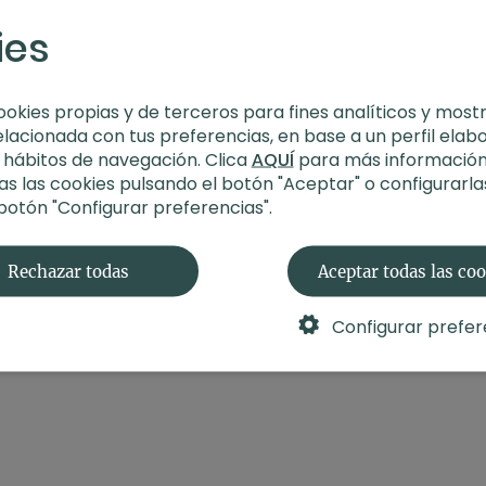
apertura del corazó
ies
Alegría empática y
expansivos.
Ecuanimidad y equil
hacia adelante.
ookies propias y de terceros para fines analíticos y most
elacionada con tus preferencias, en base a un perfil elab
-
Estilo
: Vinyasa flow
s hábitos de navegación. Clica
AQUÍ
para más información
-
Profesor
: Andrea Sais
s las cookies pulsando el botón "Aceptar" o configurarla
-
Duración
: 57 minutos
 botón "Configurar preferencias".
-
Nivel
: Intermedio-av
-
Intensidad
: 3-4 (act
-
Material
: Bloques
Rechazar todas
Aceptar todas las co
-
Enfoque
: Todo el cu
-
Propósito
: Sororidad
-
Fecha
: 11 de marzo 20
Configurar prefer
Contenido relacionad