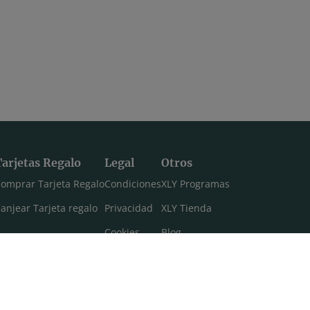
Tarjetas Regalo
Legal
Otros
omprar Tarjeta Regalo
Condiciones
XLY Programas
anjear Tarjeta regalo
Privacidad
XLY Tienda
Cookies
Blog
Aviso legal
Máster 108