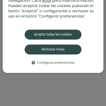
navegación. Clica
AQUÍ
para más información.
Puedes aceptar todas las cookies pulsando el
-Enfoque:
Invertidas
botón "Aceptar" o configurarlas o rechazar su
-Propósito:
Florecer
uso en el botón "Configurar preferencias".
También te puede interesar:
Posturas Sagradas II con
Xuan Lan
Aceptar todas las cookies
Rechazar todas
Configurar preferencias