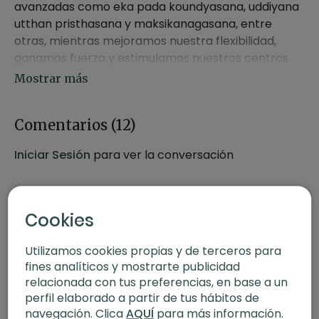
avanzadas como eka pada koundyasana, uddiyana
utthan pristhasana y maksikanagasana, entre
otras, mientras mejoramos nuestra flexibilidad,
ganamos fuerza y estimulamos nuestros centros
energéticos.
Video 1:
Fluyendo hasta la fuerza y la flexibilidad.
Video 2:
Volando hasta el lagarto.
Comentarios (
12
)
Video 3:
Abre el corazón y expresa tu verdad.
Video 4:
Desintoxica y renueva.
Iniciar Sesión
para ver la conversación
Cookies
Utilizamos cookies propias y de terceros para
fines analíticos y mostrarte publicidad
relacionada con tus preferencias, en base a un
perfil elaborado a partir de tus hábitos de
navegación. Clica
AQUÍ
para más información.