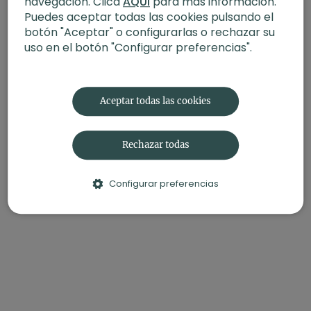
navegación. Clica
AQUÍ
para más información.
-Intensidad:
3
Puedes aceptar todas las cookies pulsando el
-Material:
Bloque
botón "Aceptar" o configurarlas o rechazar su
uso en el botón "Configurar preferencias".
-Enfoque:
Autocuidado y autoestima
Aceptar todas las cookies
También te puede interesar:
La compasión
Rechazar todas
Configurar preferencias