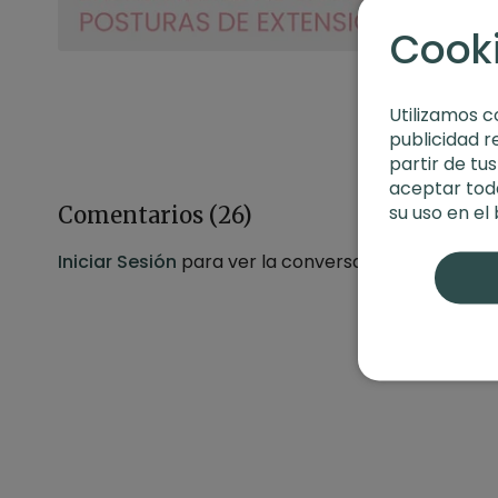
Cook
Utilizamos c
publicidad r
partir de tu
aceptar toda
su uso en el
Comentarios (
26
)
Iniciar Sesión
para ver la conversación