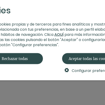
creando más energía.
Aprende más
ies
-
Estilo
: Yoga Iyengar
-
Profesor
: Rachele di 
-
Duración
: 76 minutos
ookies propias y de terceros para fines analíticos y most
-
Nivel
: Multinivel / In
elacionada con tus preferencias, en base a un perfil elab
-
Intensidad
: 3 (activa
s hábitos de navegación. Clica
AQUÍ
para más información
-
Material
: Esterilla, bl
s las cookies pulsando el botón "Aceptar" o configurarla
-
Enfoque
: Extensión 
 botón "Configurar preferencias".
Contenido relacionad
🛍️
¡Recuerda!
Podrás e
Rechazar todas
Aceptar todas las co
durante este episodio 
Configurar prefer