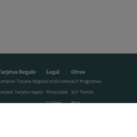
Tarjetas Regalo
Legal
Otros
omprar Tarjeta Regalo
Condiciones
XLY Programas
anjear Tarjeta regalo
Privacidad
XLY Tienda
Cookies
Blog
Aviso legal
Máster 108