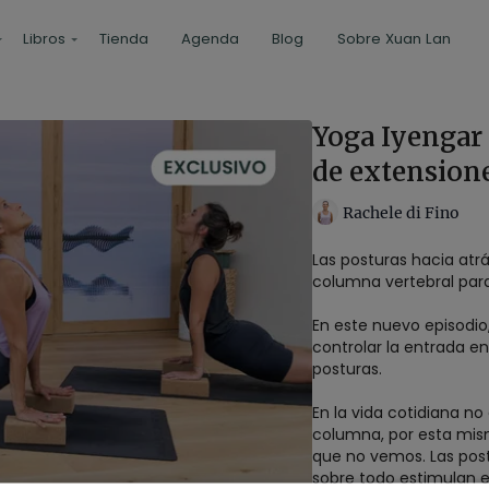
Libros
Tienda
Agenda
Blog
Sobre Xuan Lan
Yoga Iyengar 
de extension
Rachele di Fino
Las posturas hacia atrá
columna vertebral para
En este nuevo episodio,
controlar la entrada e
posturas.
En la vida cotidiana n
columna, por esta mis
que no vemos. Las pos
sobre todo estimulan el