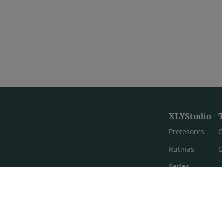
XLYStudio
Profesores
C
Rutinas
C
Series
Estilos de yoga
Meditación
FAQ's