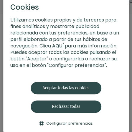
para relajar
activa tu energía: inhala
visualiza
Cookies
por la derecha, exhala
por la izquierda
Utilizamos cookies propias y de terceros para
Comentarios en la colección (
29
)
fines analíticos y mostrarte publicidad
relacionada con tus preferencias, en base a un
Iniciar Sesión
para ver la conversación
perfil elaborado a partir de tus hábitos de
navegación. Clica
AQUÍ
para más información.
Puedes aceptar todas las cookies pulsando el
botón "Aceptar" o configurarlas o rechazar su
uso en el botón "Configurar preferencias".
Aceptar todas las cookies
Rechazar todas
Configurar preferencias