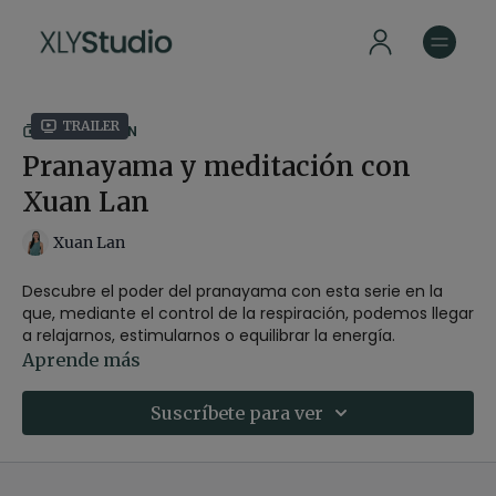
Trailer
COLECCIÓN
Pranayama y meditación con
Xuan Lan
Xuan Lan
Descubre el poder del pranayama con esta serie en la
que, mediante el control de la respiración, podemos llegar
a relajarnos, estimularnos o equilibrar la energía.
Aprende más
En esta serie descubriremos 5 técnicas enfocadas a
calmar, energizar, equilibrar, visualizar y limpiar.
Suscríbete para ver
Haz que el prana (la energía vital) fluya por tu cuerpo con
esta serie exclusiva de 5 episodios grabada en un lugar
mágico: Casa Batlló de Barcelona, edificio emblemático