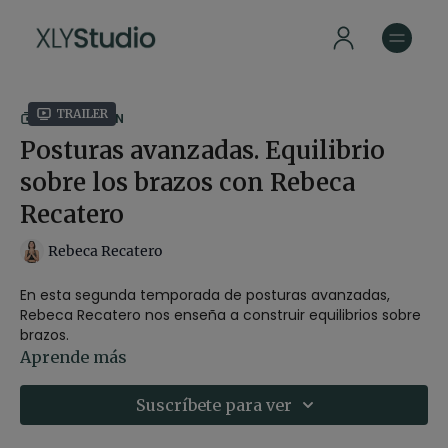
Trailer
COLECCIÓN
Posturas avanzadas. Equilibrio
sobre los brazos con Rebeca
Recatero
Rebeca Recatero
En esta segunda temporada de posturas avanzadas,
Rebeca Recatero nos enseña a construir equilibrios sobre
brazos.
Aprende más
Durante 3 episodios, aprenderemos la técnica jump back
y jump through, unas transiciones fluidas para saltar de
Suscríbete para ver
una postura a otra. Para luego aprender a construir
koundinyasana preparándonos a nivel físico y mental