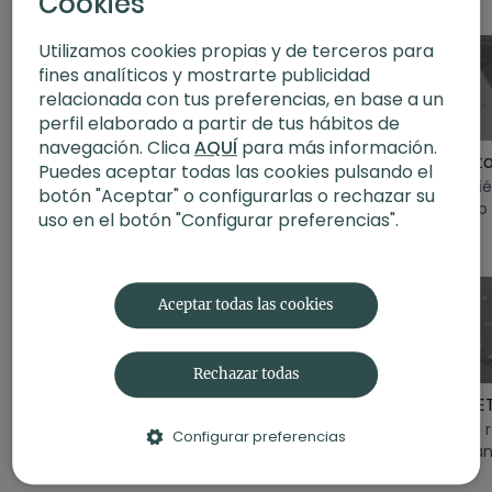
Cookies
Semana 3
trikonasana y ardha
chandrasana con esta
Utilizamos cookies propias y de terceros para
clase teórica y práctica.
fines analíticos y mostrarte publicidad
relacionada con tus preferencias, en base a un
16:21
16:46
perfil elaborado a partir de tus hábitos de
navegación. Clica
AQUÍ
para más información.
DÍA 13 RETO | Flexibilidad. Ábrete al cambio - Andrea
DÍA 8 RETO | Autocuidado. Protege tu templo - Agus
Puedes aceptar todas las cookies pulsando el
Día 13 del reto 15 y
Día 8 del reto 15 y
Mantenié
botón "Aceptar" o configurarlas o rechazar su
Acción con Andrea
Acción con Agus
del suelo
uso en el botón "Configurar preferencias".
enraizado
Semana 4
de movim
conscient
nervioso 
Aceptar todas las cookies
relajarse.
25:42
14:45
Rechazar todas
Yoga para la alineación | Parsvakonasana y Prasarita Padottanasana
DÍA 4 RETO | Confianza. Cree en ti - Raquel
Yoga para la
Día 4 del reto 15 y
Día 1 del 
Configurar preferencias
alineación | Parsvakonasana
Acción con Raquel
con Xuan
y Prasarita