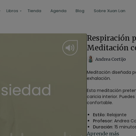
Libros
Tienda
Agenda
Blog
Sobre Xuan Lan
Respiración p
Meditación c
Andrea Cortijo
Meditación diseñada pa
exhalación.
Esta meditación prete
caricia interior. Pued
confortable.
Estilo
: Relajante
Profesor
: Andrea Co
Duración
: 15 minuto
Aprende más