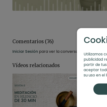
Cook
Comentarios (
76
)
Iniciar Sesión
para ver la conversación
Utilizamos c
publicidad r
partir de tu
Vídeos relacionados
aceptar toda
su uso en el