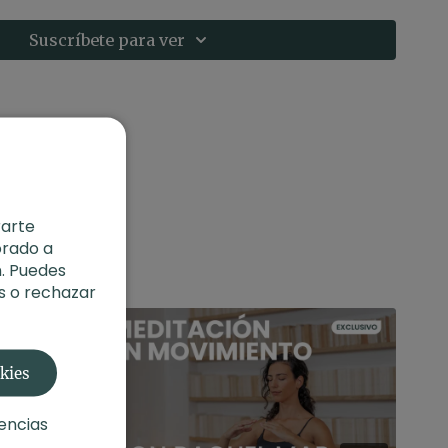
Suscríbete para ver
rarte
orado a
. Puedes
s o rechazar
okies
encias