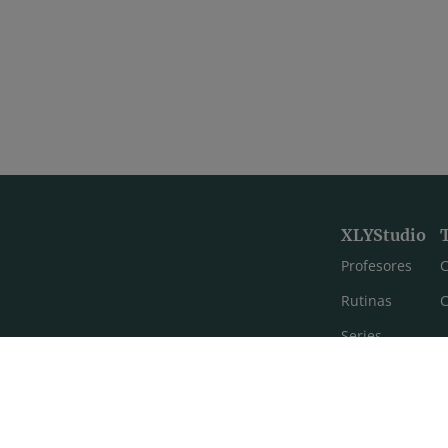
XLYStudio
Profesores
C
Rutinas
C
Series
Estilos de yoga
Meditación
FAQ's