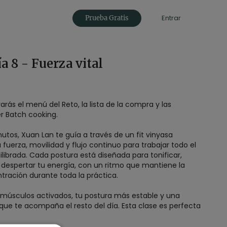
Entrar
Prueba Gratis
a 8 - Fuerza vital
rás el menú del Reto, la lista de la compra y las
r Batch cooking.
utos, Xuan Lan te guía a través de un fit vinyasa
uerza, movilidad y flujo continuo para trabajar todo el
ibrada. Cada postura está diseñada para tonificar,
 y despertar tu energía, con un ritmo que mantiene la
tración durante toda la práctica.
tus músculos activados, tu postura más estable y una
 que te acompaña el resto del día. Esta clase es perfecta
a con fuerza, claridad y enfoque, integrando
y ejercicio funcional.