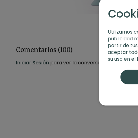
Cook
Utilizamos c
publicidad r
partir de tu
Comentarios (
100
)
aceptar toda
su uso en el
Iniciar Sesión
para ver la conversación