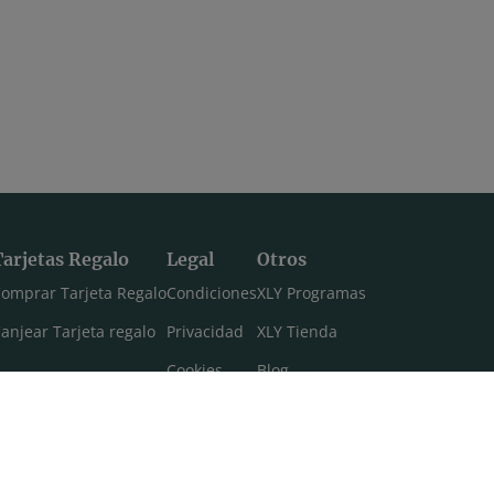
Tarjetas Regalo
Legal
Otros
omprar Tarjeta Regalo
Condiciones
XLY Programas
anjear Tarjeta regalo
Privacidad
XLY Tienda
Cookies
Blog
Aviso legal
Máster 108