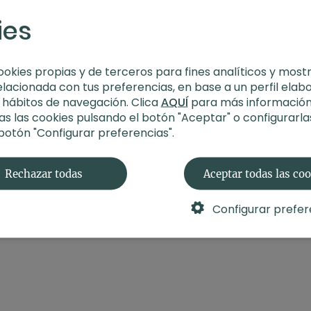
ies
Estilo
: FIT+Vinyasa
Profesor
: Xuan Lan
Duración
: 30 minut
Nivel
: multinivel
ookies propias y de terceros para fines analíticos y most
Intensidad
: 3 (acti
elacionada con tus preferencias, en base a un perfil elab
Material
: sin materi
s hábitos de navegación. Clica
AQUÍ
para más información
Enfoque
: equilibrio,
s las cookies pulsando el botón "Aceptar" o configurarla
 botón "Configurar preferencias".
Rechazar todas
Aceptar todas las co
Configurar prefer