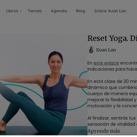
Libros
Tienda
Agenda
Blog
Sobre Xuan Lan
Reset Yoga. Dí
Xuan Lan
En
este enlace
encontra
indicaciones para hace
En esta clase de 30 min
dinámico que combina f
cuerpo de manera equil
mejorar la flexibilidad
motivación y la concen
Al finalizar, sentirás 
sensación de vitalidad
para empezar la seman
Aprende más
movimiento consciente 