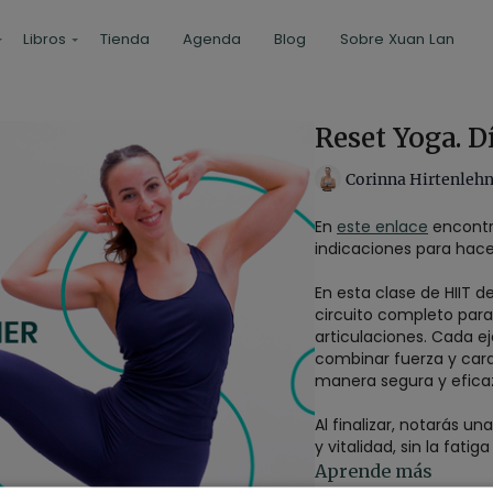
Libros
Tienda
Agenda
Blog
Sobre Xuan Lan
Reset Yoga. Dí
Corinna Hirtenleh
En
este enlace
encontra
indicaciones para hace
En esta clase de HIIT 
circuito completo para
articulaciones. Cada ej
combinar fuerza y card
manera segura y efica
Al finalizar, notarás 
y vitalidad, sin la fat
para integrar movimie
Aprende más
circulación y preparan