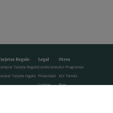
Tarjetas Regalo
Legal
Otros
omprar Tarjeta Regalo
Condiciones
XLY Programas
anjear Tarjeta regalo
Privacidad
XLY Tienda
Cookies
Blog
Aviso legal
Máster 108