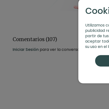
Cook
Utilizamos c
publicidad r
partir de tu
Comentarios (
107
)
aceptar toda
su uso en el
Iniciar Sesión
para ver la conversación