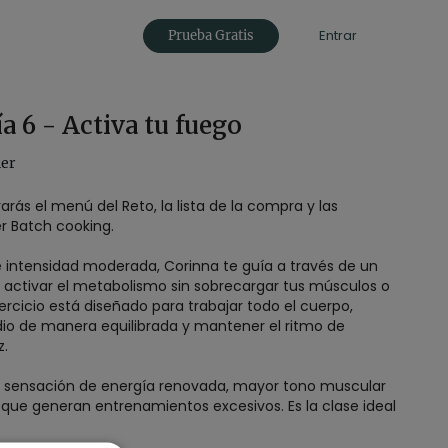
Entrar
Prueba Gratis
a 6 - Activa tu fuego
ner
rás el menú del Reto, la lista de la compra y las
r Batch cooking.
de intensidad moderada, Corinna te guía a través de un
 activar el metabolismo sin sobrecargar tus músculos o
ercicio está diseñado para trabajar todo el cuerpo,
io de manera equilibrada y mantener el ritmo de
z.
una sensación de energía renovada, mayor tono muscular
iga que generan entrenamientos excesivos. Es la clase ideal
nto dinámico, despertando tu cuerpo, mejorando tu
do tu organismo para los hábitos saludables que estás