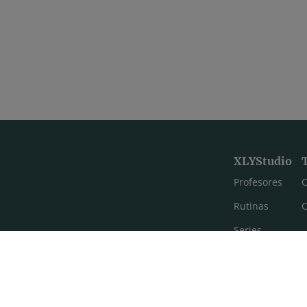
XLYStudio
Profesores
C
Rutinas
C
Series
Estilos de yoga
Meditación
FAQ's