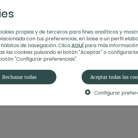
construyendo.
ies
Estilo
: HIIT
Profesor
: Corinna H
Duración
: 30 minut
ookies propias y de terceros para fines analíticos y most
Nivel
: multinivel
elacionada con tus preferencias, en base a un perfil elab
Intensidad
: 3 (acti
s hábitos de navegación. Clica
AQUÍ
para más información
Material
: sin materi
s las cookies pulsando el botón "Aceptar" o configurarla
Enfoque
: cuerpo c
 botón "Configurar preferencias".
Rechazar todas
Aceptar todas las co
Configurar prefer