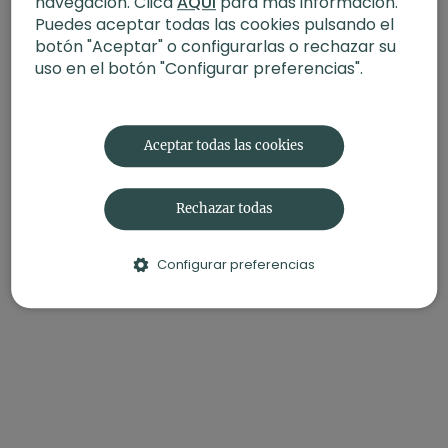
navegación. Clica
AQUÍ
para más información.
Puedes aceptar todas las cookies pulsando el
- Propósito:
Compromiso
botón "Aceptar" o configurarlas o rechazar su
Contenido relacionado:
uso en el botón "Configurar preferencias".
Rutina de práctica | El compromiso
Aceptar todas las cookies
Rechazar todas
Configurar preferencias